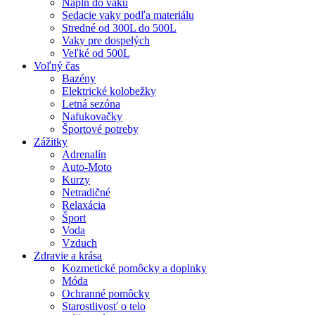
Náplň do vaku
Sedacie vaky podľa materiálu
Stredné od 300L do 500L
Vaky pre dospelých
Veľké od 500L
Voľný čas
Bazény
Elektrické kolobežky
Letná sezóna
Nafukovačky
Športové potreby
Zážitky
Adrenalín
Auto-Moto
Kurzy
Netradičné
Relaxácia
Šport
Voda
Vzduch
Zdravie a krása
Kozmetické pomôcky a doplnky
Móda
Ochranné pomôcky
Starostlivosť o telo