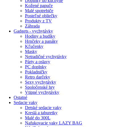
Doplnky do kuchyne
Kožené papuče
Malé spotrebiče
Posteľné obliečky
Produkty z TV
Záhrada
Gadgets - vychytávky
Hodiny a budíky
Hrnčeky a panáky
Kľučenky
Masky
Netradičné vychytávky
Párty a oslavy
PC doplnky
Pokladničky
Retro darčeky
Sexy vychytávky
Spoločenské hry
Vtipné vychytávky
Ostatné
Sedacie vaky
Detské sedacie vaky
Kreslá a taburetky
Malé do 300L
Nafukovacie vaky LAZY BAG