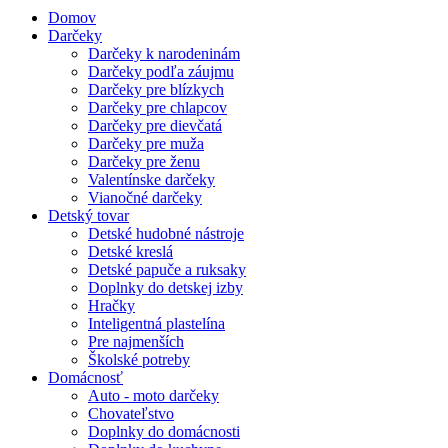
Domov
Darčeky
Darčeky k narodeninám
Darčeky podľa záujmu
Darčeky pre blízkych
Darčeky pre chlapcov
Darčeky pre dievčatá
Darčeky pre muža
Darčeky pre ženu
Valentínske darčeky
Vianočné darčeky
Detský tovar
Detské hudobné nástroje
Detské kreslá
Detské papuče a ruksaky
Doplnky do detskej izby
Hračky
Inteligentná plastelína
Pre najmenších
Školské potreby
Domácnosť
Auto - moto darčeky
Chovateľstvo
Doplnky do domácnosti