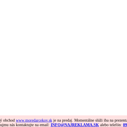
vý obchod
www.moredarcekov.sk
je na predaj. Momentálne slúži iba na prezent
ujmu nás kontaktujte na email:
INFO@NAJREKLAMA.SK
alebo telefón:
09