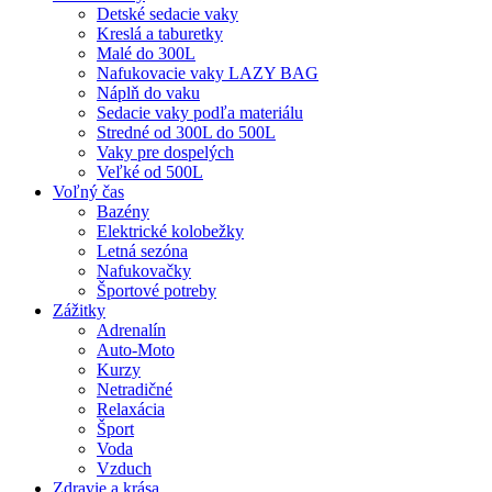
Detské sedacie vaky
Kreslá a taburetky
Malé do 300L
Nafukovacie vaky LAZY BAG
Náplň do vaku
Sedacie vaky podľa materiálu
Stredné od 300L do 500L
Vaky pre dospelých
Veľké od 500L
Voľný čas
Bazény
Elektrické kolobežky
Letná sezóna
Nafukovačky
Športové potreby
Zážitky
Adrenalín
Auto-Moto
Kurzy
Netradičné
Relaxácia
Šport
Voda
Vzduch
Zdravie a krása