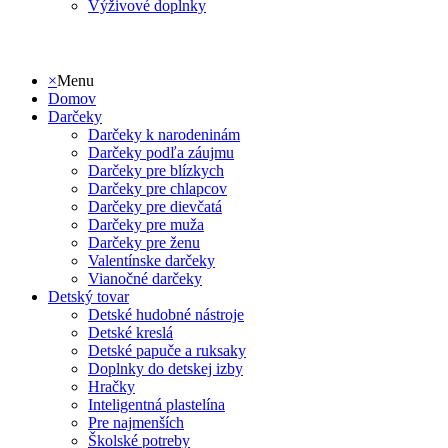
Výživové doplnky
Tie najoriginálnejšie darčeky za najlepšie ceny nájdet
×
Menu
Domov
Darčeky
Darčeky k narodeninám
Darčeky podľa záujmu
Darčeky pre blízkych
Darčeky pre chlapcov
Darčeky pre dievčatá
Darčeky pre muža
Darčeky pre ženu
Valentínske darčeky
Vianočné darčeky
Detský tovar
Detské hudobné nástroje
Detské kreslá
Detské papuče a ruksaky
Doplnky do detskej izby
Hračky
Inteligentná plastelína
Pre najmenších
Školské potreby