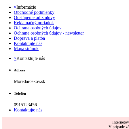
×
Informácie
Obchodné podmienky
Odstúpenie od zmluvy
Reklamačný poriadok
Ochrana osobných údajov
Ochrana osobných údajov - newsletter
Doprava a platba
Kontaktujte nás
Mapa stránok
×
Kontaktujte nás
Adresa
Moredarcekov.sk
Telefón
0915123456
Kontaktujte nás
Interneto
V prípade zá