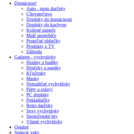
Domácnosť
Auto - moto darčeky
Chovateľstvo
Doplnky do domácnosti
Doplnky do kuchyne
Kožené papuče
Malé spotrebiče
Posteľné obliečky
Produkty z TV
Záhrada
Gadgets - vychytávky
Hodiny a budíky
Hrnčeky a panáky
Kľučenky
Masky
Netradičné vychytávky
Párty a oslavy
PC doplnky
Pokladničky
Retro darčeky
Sexy vychytávky
Spoločenské hry
Vtipné vychytávky
Ostatné
Sedacie vaky